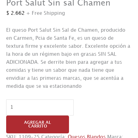
Port Salut Sin sal Chamen
$
2.662
+ Free Shipping
El queso Port Salut Sin Sal de Chamen, producido
en Carmen, Pcia de Santa Fe, es un queso de
textura firme y excelente sabor. Excelente opción a
la hora de un régimen bajo en grasas SIN SAL
ADICIONADA. Se derrite bien para agregar a tus
comidas y tiene un sabor que nada tiene que
envidiar a las primeras marcas, que se acentúa a
medida que se va estacionando
Port
Salut
Sin
AGREGAR AL
CARRITO
sal
Chamen
SKU:
1109-25
Categoría:
Quesos Blandos
Marca: