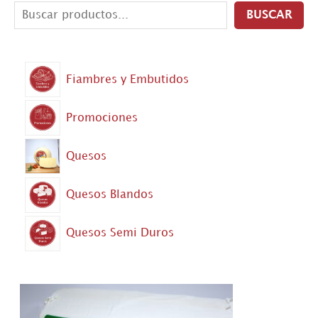
BUSCAR
Fiambres y Embutidos
Promociones
Quesos
Quesos Blandos
Quesos Semi Duros