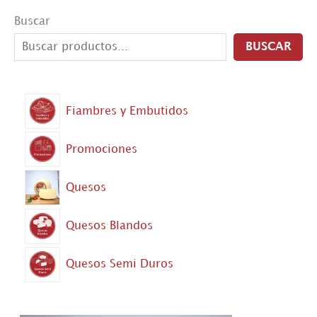
Buscar
BUSCAR
Fiambres y Embutidos
Promociones
Quesos
Quesos Blandos
Quesos Semi Duros