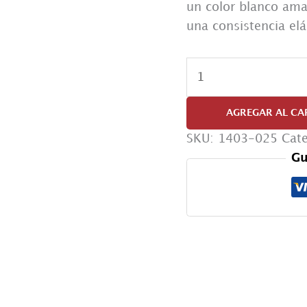
un color blanco amar
una consistencia elá
Oferta
Port
Salut
AGREGAR AL CA
La
SKU:
1403-025
Cat
margarita
Gu
cantidad