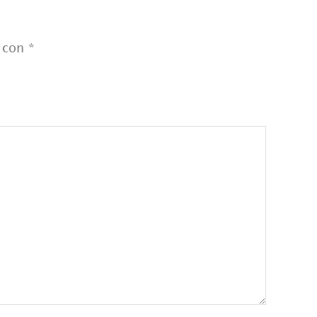
s con
*