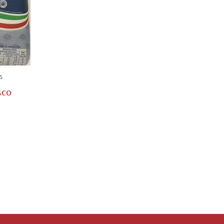
s
sco