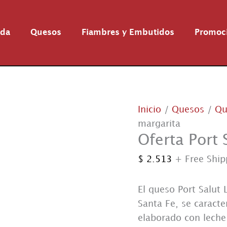
nda
Quesos
Fiambres y Embutidos
Promoc
Inicio
/
Quesos
/
Qu
margarita
Oferta Port 
$
2.513
+ Free Ship
El queso Port Salut 
Santa Fe, se caracte
elaborado con leche