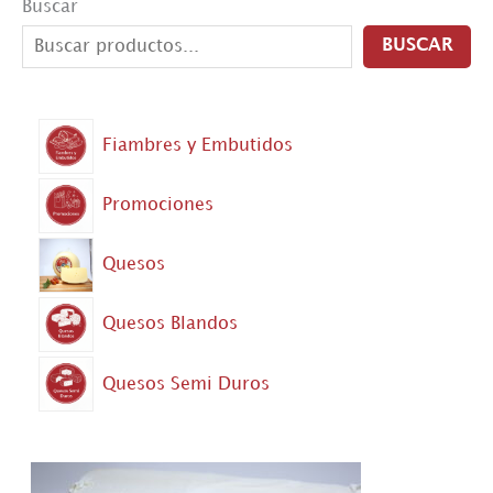
Buscar
BUSCAR
Fiambres y Embutidos
Promociones
Quesos
Quesos Blandos
Quesos Semi Duros