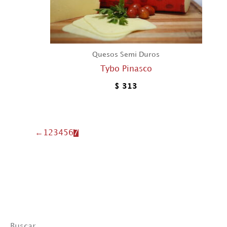
Quesos Semi Duros
Tybo Pinasco
$
313
←
1
2
3
4
5
6
7
Buscar