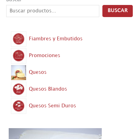
BUSCAR
Fiambres y Embutidos
Promociones
Quesos
Quesos Blandos
Quesos Semi Duros