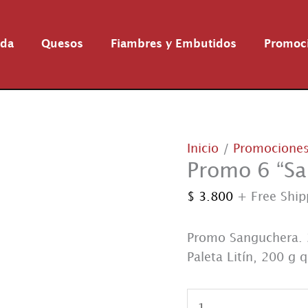
nda
Quesos
Fiambres y Embutidos
Promoc
Inicio
/
Promocione
Promo 6 “S
$
3.800
+ Free Ship
Promo Sanguchera. 
Paleta Litín, 200 g 
Promo