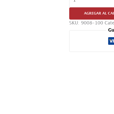
6
"Sanguchera"
AGREGAR AL CA
cantidad
SKU:
9008-100
Cat
Gu