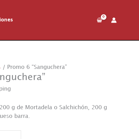
iones
s
/ Promo 6 “Sanguchera”
anguchera”
ping
200 g de Mortadela o Salchichón, 200 g
queso barra.