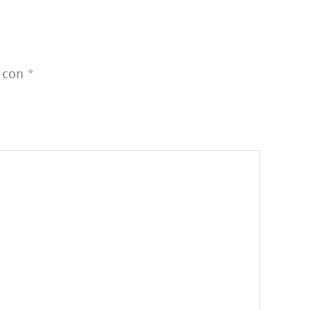
s con
*